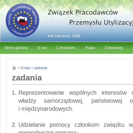
Strona główna
O nas
Członkowie
Prawo
Dokumenty
>
O nas
>
zadania
zadania
Reprezentowanie wspólnych interesów
władzy samorządowej, państwowej or
i międzynarodowych.
Udzielanie pomocy członkom związku w re
gospodarczej poprzez: